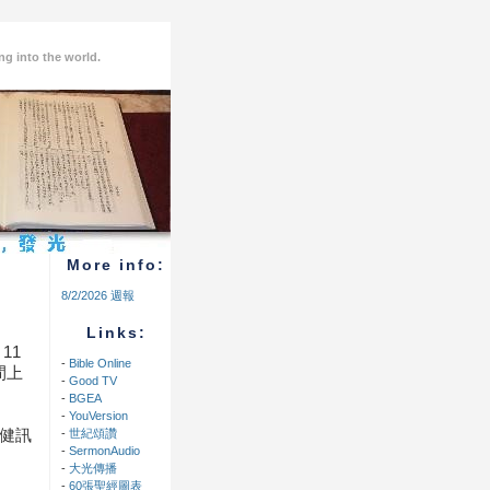
ng into the world.
More info:
8/2/2026 週報
Links:
11
-
Bible Online
間上
-
Good TV
-
BGEA
-
YouVersion
健訊
-
世紀頌讚
-
SermonAudio
-
大光傳播
-
60張聖經圖表