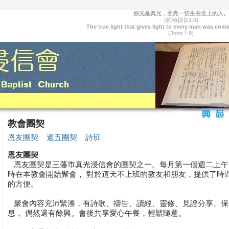
那光是真光，照亮一切生在世上的人。
(約翰福音1:9)
The true light that gives light to every man was comi
(John 1:9)
教會團契
恩友團契
週五團契
詩班
恩友團契
恩友團契是三藩市真光浸信會的團契之一。每月第一個週二上午 
時在本教會開始聚會， 對於這天不上班的教友和朋友，提供了時
的方便。
聚會內容充沛緊湊，有詩歌、禱告、讀經、靈修、見證分享、保
息， 偶然還有餘興。會後共享愛心午餐，輕鬆隨意。