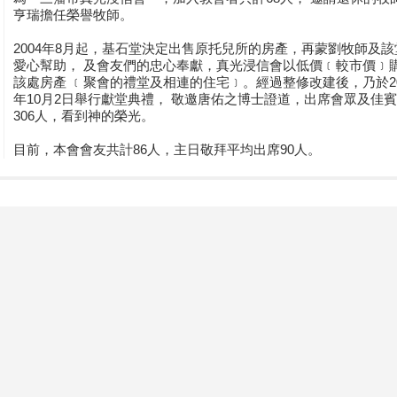
亨瑞擔任榮譽牧師。
2004年8月起，基石堂決定出售原托兒所的房產，再蒙劉牧師及該
愛心幫助， 及會友們的忠心奉獻，真光浸信會以低價﹝較市價﹞
該處房產 ﹝聚會的禮堂及相連的住宅﹞。經過整修改建後，乃於20
年10月2日舉行獻堂典禮， 敬邀唐佑之博士證道，出席會眾及佳
306人，看到神的榮光。
目前，本會會友共計86人，主日敬拜平均出席90人。