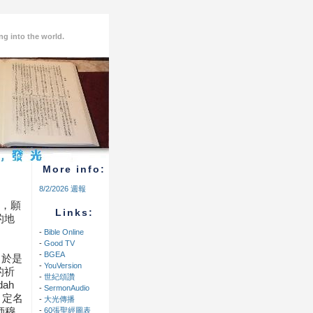
ng into the world.
More info:
8/2/2026 週報
主，願
Links:
的地
-
Bible Online
-
Good TV
-
BGEA
，於是
-
YouVersion
的祈
-
世紀頌讚
ah
-
SermonAudio
會，定名
-
大光傳播
師穆
-
60張聖經圖表