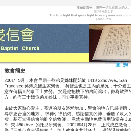
那光是真光，照亮一切生在世上的人。
(約翰福音1:9)
The true light that gives light to every man was comi
(John 1:9)
教會簡史
2001年9月，本會早期一些弟兄姊妹開始於 1419 22nd Ave., San
Francisco 吳鴻恩醫生家聚會。 吳醫生也是主內的弟兄，十分愛
意在傳福音的事工上效勞。 於是他把樓下的房間讓出，做為敬拜
方，約有三十幾位弟兄姊妹，同心事奉真神。
由於大家熱心愛主，慕道的朋友逐漸增加，聚會的地方已感擁擠
尋求更合適的地方， 求神引導預備。感謝信實的神，垂聽了眾人
禱，基石堂浸信會的劉全信牧師， 竟然主動地免費借用該堂在 Jud
St. 夾 48th Ave. 的托兒所聚會。 2002年4月28日，正式成立教
為〝三藩市真光浸信會〞，加入教會者共計68人， 邀請退休的牧