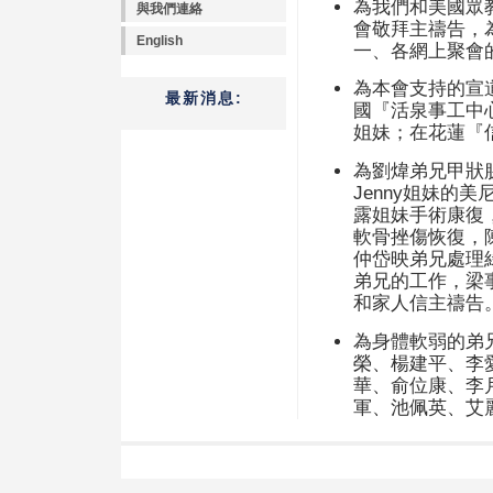
為我們和美國眾
與我們連絡
會敬拜主禱告，
English
一、各網上聚會
為本會支持的宣
最新消息:
國『活泉事工中
姐妹；在花蓮『
為劉煒弟兄甲狀
Jenny姐妹的
露姐妹手術康復
軟骨挫傷恢復，
仲岱映弟兄處理綠
弟兄的工作，梁
和家人信主禱告
為身體軟弱的弟
榮、楊建平、李
華、俞位康、李
軍、池佩英、艾