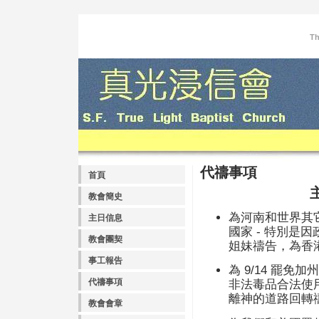
Th
代禱事項
首頁
教會簡史
為河南和世界其
主日信息
國家 - 特別是
教會團契
姐妹禱告，為香
事工報告
為 9/14 罷免加
代禱事項
非法毒品合法使
離神的道路回轉
教會會章