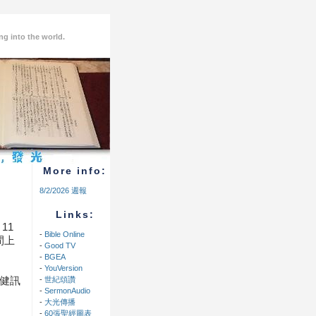
ng into the world.
More info:
8/2/2026 週報
Links:
11
-
Bible Online
間上
-
Good TV
-
BGEA
-
YouVersion
健訊
-
世紀頌讚
-
SermonAudio
-
大光傳播
-
60張聖經圖表