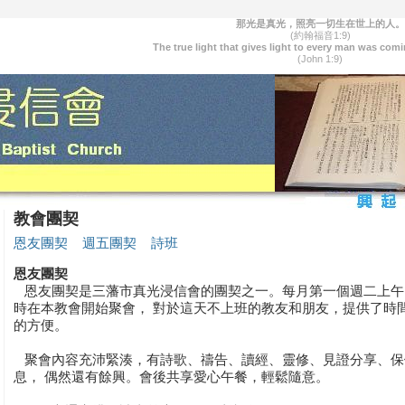
那光是真光，照亮一切生在世上的人。
(約翰福音1:9)
The true light that gives light to every man was comi
(John 1:9)
教會團契
恩友團契
週五團契
詩班
恩友團契
恩友團契是三藩市真光浸信會的團契之一。每月第一個週二上午 
時在本教會開始聚會， 對於這天不上班的教友和朋友，提供了時
的方便。
聚會內容充沛緊湊，有詩歌、禱告、讀經、靈修、見證分享、保
息， 偶然還有餘興。會後共享愛心午餐，輕鬆隨意。