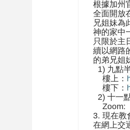
根據加州
全面開放
兄姐妹為
神的家中
只限於主
續以網路
的弟兄姐
1) 九點
樓上：
樓下：
2) 十一
Zoom
3. 現在
在網上交