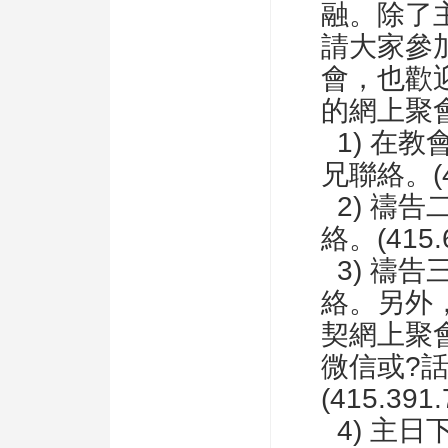
融。除了
請大家參
會，也歡
的網上聚會!
1) 在
兄聯絡。(41
2) 禱
絡。(415.6
3) 禱
絡。另外
契網上聚
微信或?
(415.391.
4) 主