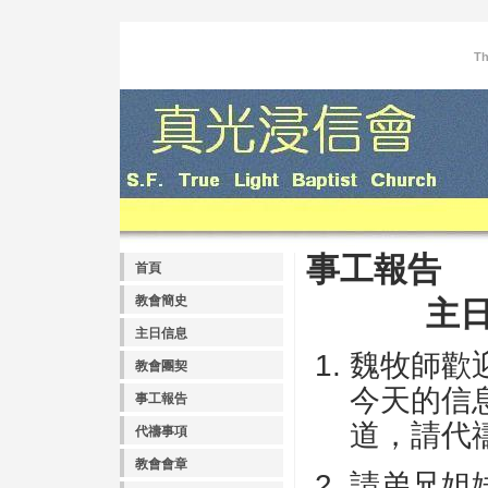
Th
事工報告
首頁
教會簡史
主
主日信息
魏牧師歡
教會團契
今天的信
事工報告
道，請代
代禱事項
教會會章
請弟兄姐妹